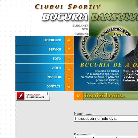
Nume: ............
Prenume:........